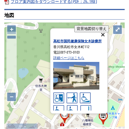
フロア案内図をダウンロードする[PDF：26.1KB]
地図
+
⤢
背景地図切り替え
高松市国民健康保険女木診療所
香川県高松市女木町112
電話087‐873‐0103
詳細ページはこちら
−
100 m