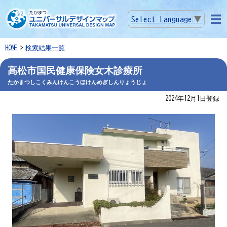
Select Language
▼
メニ
ュー
HOME
検索結果一覧
高松市国民健康保険女木診療所
たかまつしこくみんけんこうほけんめぎしんりょうじょ
2024年12月1日登録