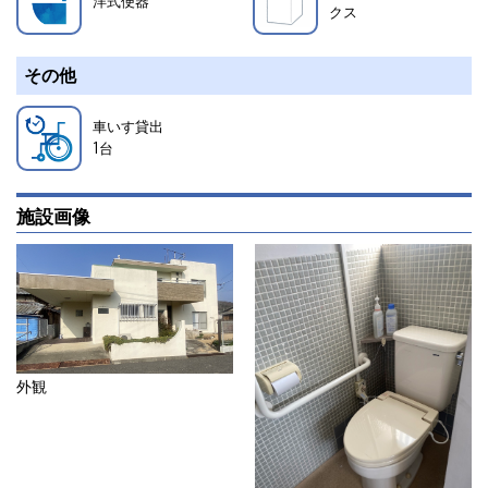
洋式便器
クス
その他
車いす貸出
1
台
施設画像
外観