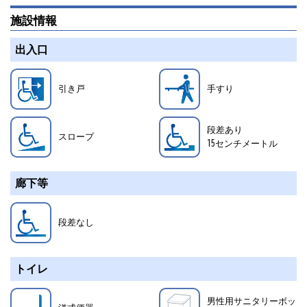
施設情報
出入口
引き戸
手すり
段差あり
スロープ
15
センチメートル
廊下等
段差なし
トイレ
男性用サニタリーボッ