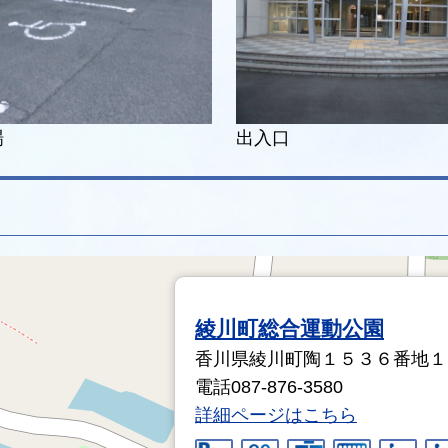
場
出入口
綾川町総合運動公園
香川県綾川町陶１５３６番地１
電話087-876-3580
詳細ページはこちら