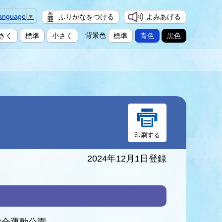
Language
▼
ふりがなをつける
よみあげる
背景色
きく
標準
小さく
標準
青色
黒色
2024年12月1日登録