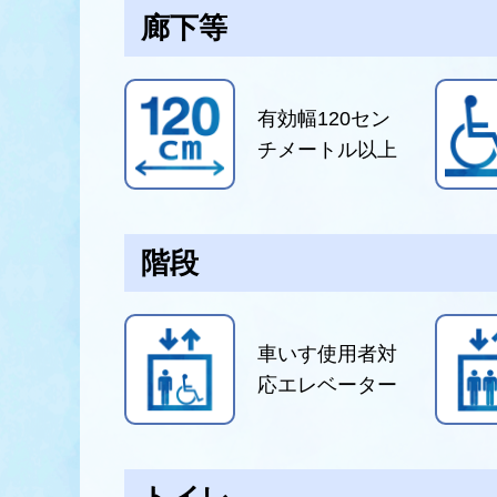
廊下等
有効幅120セン
チメートル以上
階段
車いす使用者対
応エレベーター