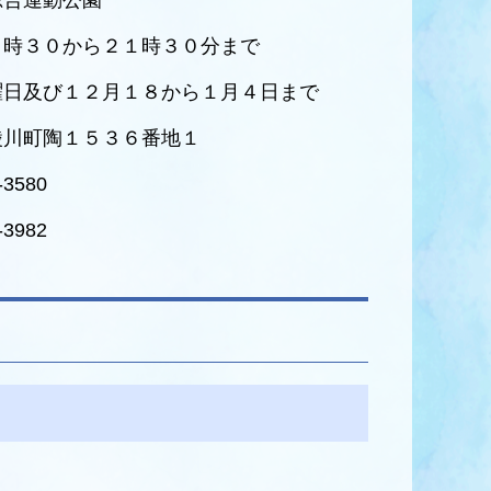
総合運動公園
８時３０から２１時３０分まで
曜日及び１２月１８から１月４日まで
綾川町陶１５３６番地１
-3580
-3982