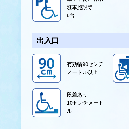
駐車施設等
6
台
出入口
有効幅90センチ
メートル以上
段差あり
10
センチメート
ル