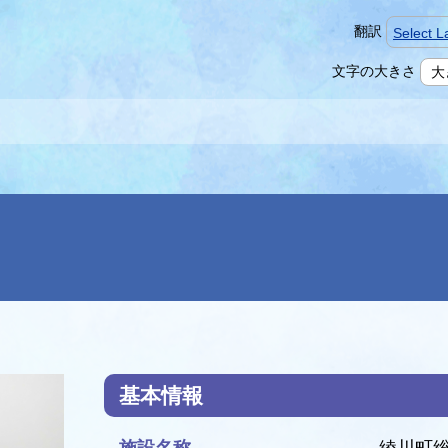
翻訳
Select 
本
文字の大きさ
大
文
へ
基本情報