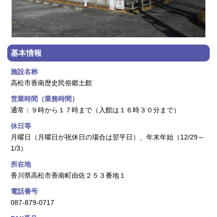
基本情報
施設名称
高松市香南歴史民俗郷土館
営業時間（業務時間）
通常：９時から１７時まで（入館は１６時３０分まで）
休日等
月曜日（月曜日が祝休日の場合は翌平日）、年末年始（12/29～
1/3）
所在地
香川県高松市香南町由佐２５３番地１
電話番号
087-879-0717