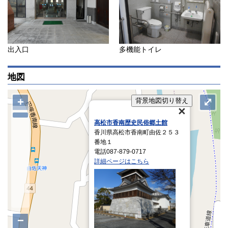
出入口
多機能トイレ
地図
+
⤢
背景地図切り替え
高松市香南歴史民俗郷土館
香川県高松市香南町由佐２５３
番地１
電話087-879-0717
詳細ページはこちら
−