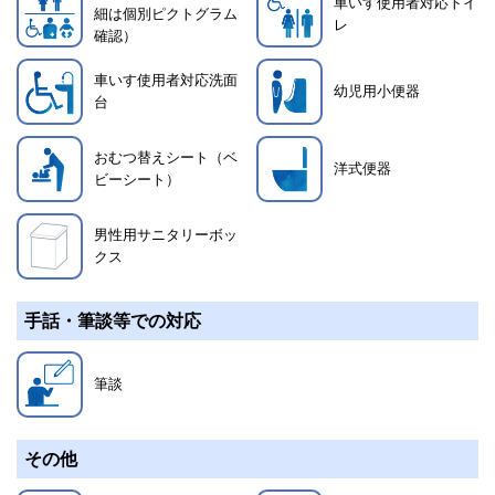
車いす使用者対応トイ
細は個別ピクトグラム
レ
確認）
車いす使用者対応洗面
幼児用小便器
台
おむつ替えシート（ベ
洋式便器
ビーシート）
男性用サニタリーボッ
クス
手話・筆談等での対応
筆談
その他