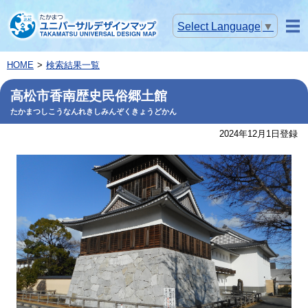
Select Language
▼
メニ
ュー
HOME
検索結果一覧
高松市香南歴史民俗郷土館
たかまつしこうなんれきしみんぞくきょうどかん
2024年12月1日登録