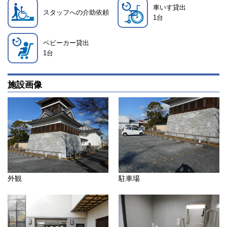
車いす貸出
スタッフへの介助依頼
1
台
ベビーカー貸出
1
台
施設画像
外観
駐車場