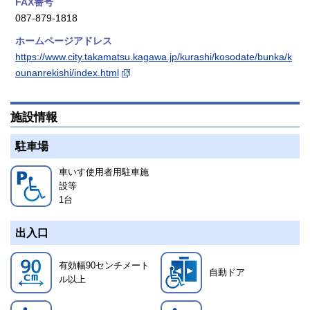
FAX番号
087-879-1818
ホームページアドレス
https://www.city.takamatsu.kagawa.jp/kurashi/kosodate/bunka/k
ounanrekishi/index.html
施設情報
駐車場
車いす使用者用駐車施
設等
1
台
出入口
有効幅90センチメート
自動ドア
ル以上