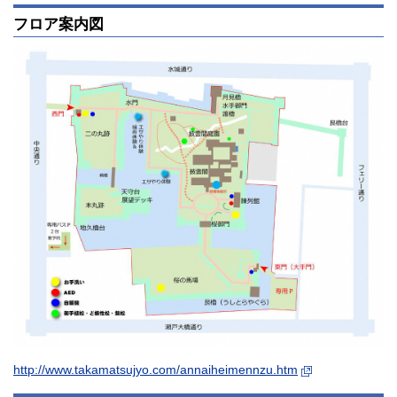
フロア案内図
http://www.takamatsujyo.com/annaiheimennzu.htm