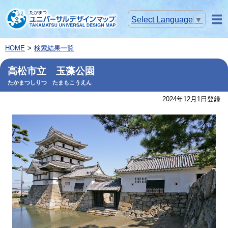
Select Language
▼
メニ
ュー
HOME
検索結果一覧
高松市立 玉藻公園
たかまつしりつ たまもこうえん
2024年12月1日登録