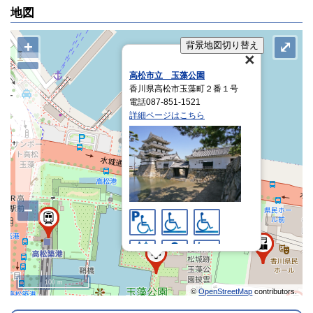
地図
+
⤢
背景地図切り替え
高松市立 玉藻公園
香川県高松市玉藻町２番１号
電話087-851-1521
詳細ページはこちら
−
100 m
©
OpenStreetMap
contributors.