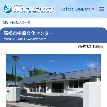
Select Language
▼
メニ
ュー
HOME
検索結果一覧
高松市中原文化センター
たかまつし なかはらぶんかせんたー
2024年12月1日登録