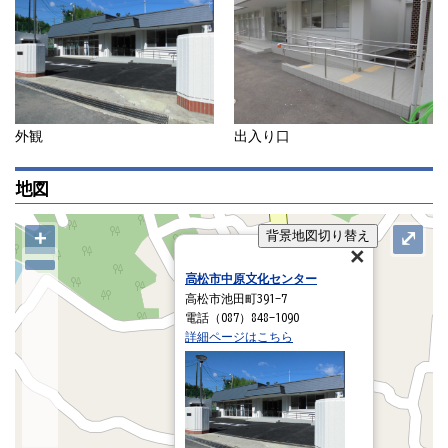
外観
出入り口
地図
+
⤢
背景地図切り替え
高松市中原文化センター
高松市池田町391-7
電話（087）848-1090
詳細ページはこちら