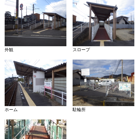
外観
スロープ
ホーム
駐輪所