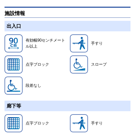
施設情報
出入口
有効幅90センチメート
手すり
ル以上
点字ブロック
スロープ
段差なし
廊下等
点字ブロック
手すり