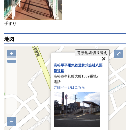
手すり
地図
+
⤢
背景地図切り替え
高松琴平電気鉄道株式会社八栗
新道駅
高松市牟礼町大町1389番地7
電話
詳細ページはこちら
−