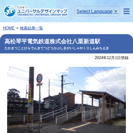
Select Language
▼
メニ
ュー
HOME
検索結果一覧
高松琴平電気鉄道株式会社八栗新道駅
たかまつことひらでんきてつどうかぶしきがいしゃやくりしんみちえき
2024年12月1日登録