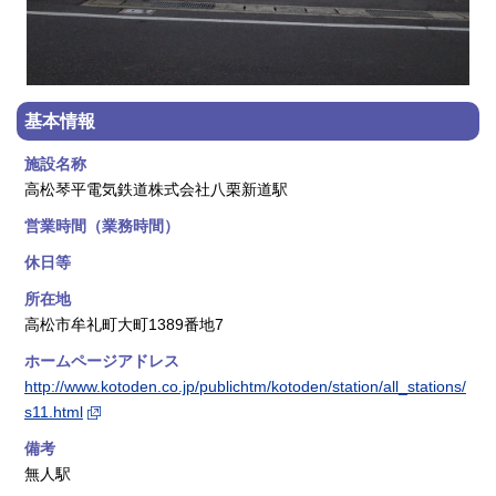
基本情報
施設名称
高松琴平電気鉄道株式会社八栗新道駅
営業時間（業務時間）
休日等
所在地
高松市牟礼町大町1389番地7
ホームページアドレス
http://www.kotoden.co.jp/publichtm/kotoden/station/all_stations/
s11.html
備考
無人駅