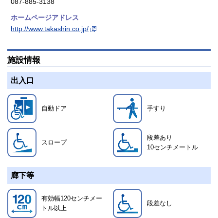
087-885-3138
ホームページアドレス
http://www.takashin.co.jp/
施設情報
出入口
自動ドア
手すり
段差あり
スロープ
10
センチメートル
廊下等
有効幅120センチメー
段差なし
トル以上