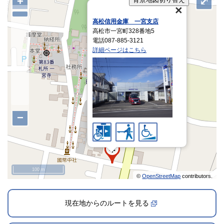
+
⤢
高松信用金庫 一宮支店
高松市一宮町328番地5
電話087-885-3121
詳細ページはこちら
−
100 m
©
OpenStreetMap
contributors.
現在地からのルートを見る
2024年12月1日登録