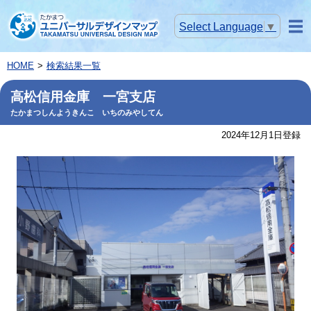
Select Language
▼
メニ
ュー
HOME
検索結果一覧
高松信用金庫 一宮支店
たかまつしんようきんこ いちのみやしてん
2024年12月1日登録