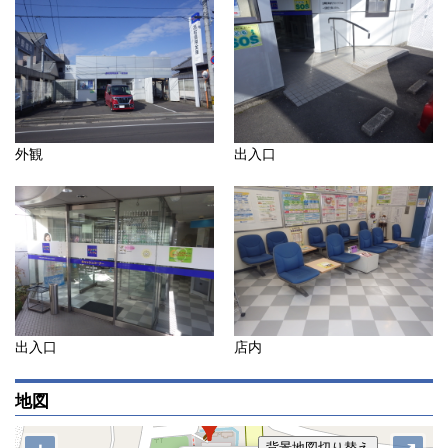
外観
出入口
出入口
店内
地図
背景地図切り替え