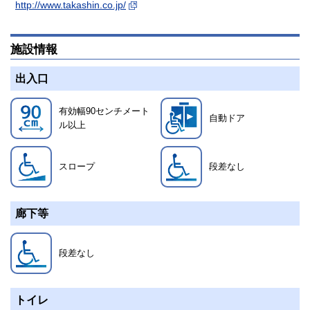
http://www.takashin.co.jp/
施設情報
出入口
有効幅90センチメート
自動ドア
ル以上
スロープ
段差なし
廊下等
段差なし
トイレ