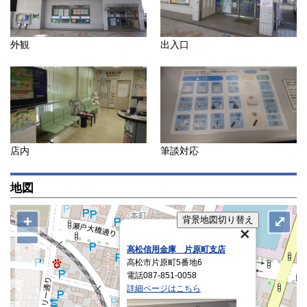
外観
出入口
店内
筆談対応
地図
+
⤢
背景地図切り替え
高松信用金庫 片原町支店
高松市片原町5番地6
電話087-851-0058
詳細ページはこちら