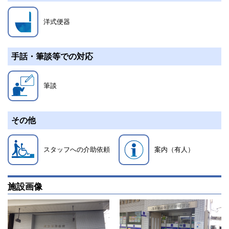
洋式便器
手話・筆談等での対応
筆談
その他
スタッフへの介助依頼
案内（有人）
施設画像