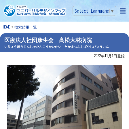
Select Language
▼
メニ
ュー
HOME
検索結果一覧
医療法人社団康生会 高松大林病院
いりょうほうじんしゃだんこうせいかい たかまつおおばやしびょういん
2022年11月1日登録