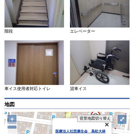
階段
エレベーター
車イス使用者対応トイレ
貸車イス
地図
+
⤢
背景地図切り替え
医療法人社団康生会 高松大林