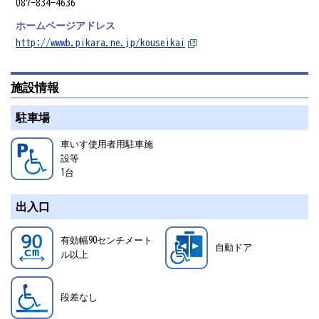
087-834-4636
ホームページアドレス
http://wwwb.pikara.ne.jp/kouseikai
施設情報
駐車場
車いす使用者用駐車施
設等
1
台
出入口
有効幅90センチメート
自動ドア
ル以上
段差なし