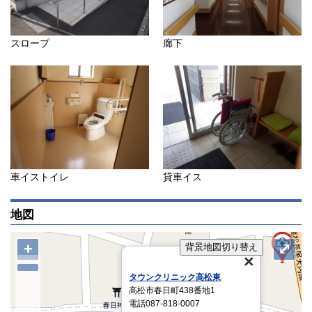
スロープ
廊下
車イストイレ
貸車イス
地図
+
⤢
背景地図切り替え
タウンクリニック高松東
高松市春日町438番地1
電話087-818-0007