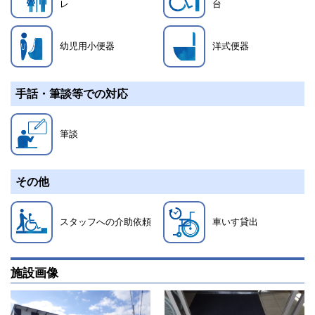
レ
台
幼児用小便器
洋式便器
手話・筆談等での対応
筆談
その他
スタッフへの介助依頼
車いす貸出
施設画像