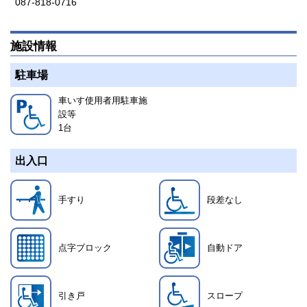
087-818-0716
施設情報
駐車場
車いす使用者用駐車施
設等
1
台
出入口
手すり
段差なし
点字ブロック
自動ドア
引き戸
スロープ