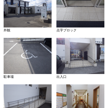
外観
点字ブロック
駐車場
出入口