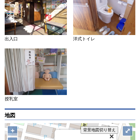
出入口
洋式トイレ
授乳室
地図
+
⤢
背景地図切り替え