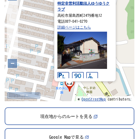
特定非営利活動法人ゆうゆうク
ラブ
高松市屋島西町2479番地12
電話087-841-8270
詳細ページはこちら
−
100 m
©
OpenStreetMap
contributors.
現在地からのルートを見る
Google Mapで見る