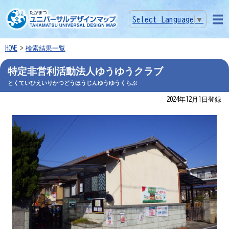
Select Language
▼
メニ
ュー
HOME
検索結果一覧
特定非営利活動法人ゆうゆうクラブ
とくていひえいりかつどうほうじんゆうゆうくらぶ
2024年12月1日登録