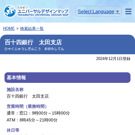
Select Language
▼
メニ
ュー
HOME
検索結果一覧
百十四銀行 太田支店
ひゃくじゅうしぎんこう おおたしてん
2024年12月1日登録
基本情報
施設名称
百十四銀行 太田支店
営業時間（業務時間）
通常：窓口：9時00分～15時00分
ATM：8時45分～21時00分
休日等