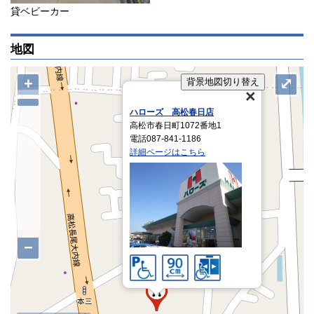
貸ベビーカー
地図
+
⤢
背景地図切り替え
ハローズ 高松春日店
高松市春日町1072番地1
電話087‐841‐1186
詳細ページはこちら
−