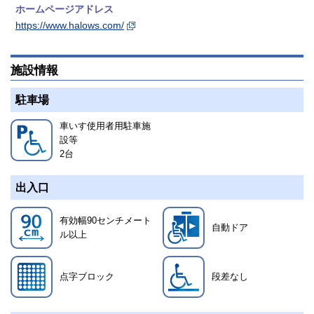
ホームページアドレス
https://www.halows.com/
施設情報
駐車場
車いす使用者用駐車施
設等
2
台
出入口
有効幅90センチメート
自動ドア
ル以上
点字ブロック
段差なし