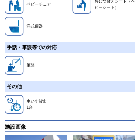
おむつ替えシート（ベ
ベビーチェア
ビーシート）
洋式便器
手話・筆談等での対応
筆談
その他
車いす貸出
1
台
施設画像