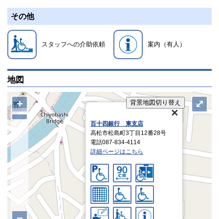
その他
スタッフへの介助依頼
案内（有人）
地図
+
⤢
背景地図切り替え
百十四銀行 東支店
高松市松島町3丁目12番28号
電話087-834-4114
詳細ページはこちら
−