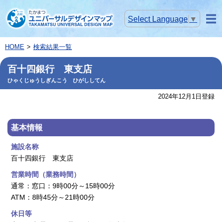
Select Language
▼
メニ
ュー
HOME
検索結果一覧
百十四銀行 東支店
ひゃくじゅうしぎんこう ひがししてん
2024年12月1日登録
基本情報
施設名称
百十四銀行 東支店
営業時間（業務時間）
通常：窓口：9時00分～15時00分
ATM：8時45分～21時00分
休日等