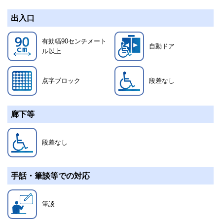
出入口
有効幅90センチメート
自動ドア
ル以上
点字ブロック
段差なし
廊下等
段差なし
手話・筆談等での対応
筆談