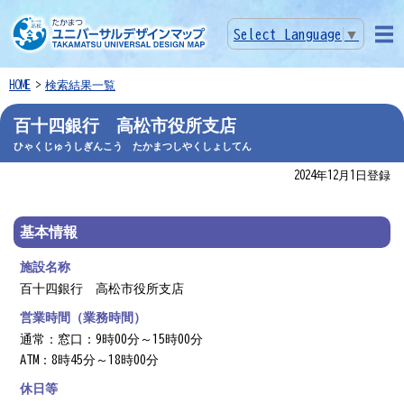
Select Language
▼
メニ
ュー
HOME
検索結果一覧
百十四銀行 高松市役所支店
ひゃくじゅうしぎんこう たかまつしやくしょしてん
2024年12月1日登録
基本情報
施設名称
百十四銀行 高松市役所支店
営業時間（業務時間）
通常：窓口：9時00分～15時00分
ATM：8時45分～18時00分
休日等