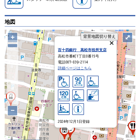
地図
+
⤢
背景地図切り替え
百十四銀行 高松市役所支店
高松市番町1丁目8番15号
電話087-839-2114
詳細ページはこちら
−
2024年12月1日登録