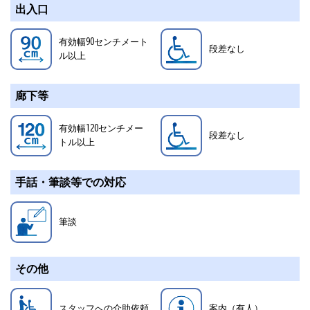
出入口
有効幅90センチメート
段差なし
ル以上
廊下等
有効幅120センチメー
段差なし
トル以上
手話・筆談等での対応
筆談
その他
スタッフへの介助依頼
案内（有人）