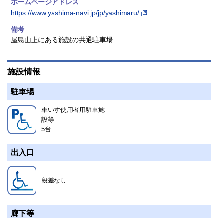
ホームページアドレス
https://www.yashima-navi.jp/jp/yashimaru/
備考
屋島山上にある施設の共通駐車場
施設情報
駐車場
車いす使用者用駐車施
設等
5
台
出入口
段差なし
廊下等