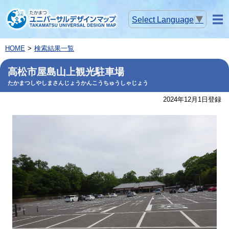
Select Language
▼
メニ
ュー
HOME
検索結果一覧
高松市屋島山上観光駐車場
たかまつしやしまさんじょうかんこうちゅうしゃじょう
2024年12月1日登録