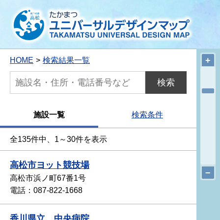
+
HOME
検索結果一覧
検索
施設一覧
検索条件
全
135
件中、
1
～
30
件を表示
高松市ヨット競技場
−
高松市浜ノ町67番1号
電話：087-822-1668
香川県立 中央病院