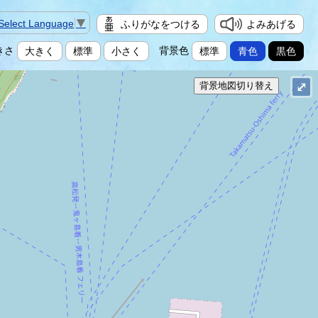
Select Language
▼
ふりがなをつける
よみあげる
きさ
背景色
大きく
標準
小さく
標準
青色
黒色
⤢
背景地図切り替え