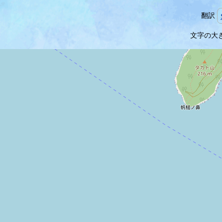
翻訳
本
文字の大
文
へ